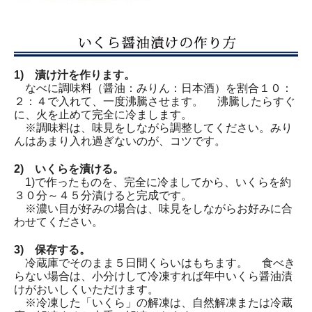
1) 漬け汁を作ります。
なべに調味料（醤油：みりん：日本酒）を割合１０：
２：４で入れて、一度沸騰させます。 沸騰したらすぐ
に、火を止めて完全に冷まします。
※調味料は、味見をしながら調整してください。みり
んはあまり入れ過ぎないのが、コツです。
2) いくらを漬ける。
1)で作ったものを、完全に冷ましてから、いくらを約
３０分～４５分漬けると完成です。
※濃い目が好みの場合は、味見をしながらお好みに合
わせてください。
3) 保存する。
冷蔵庫でそのまま５日間くらいはもちます。 食べき
らない場合は、小分けして冷凍すれば年中いくら醤油漬
けがおいしくいただけます。
※冷凍した「いくら」の解凍は、自然解凍または冷蔵