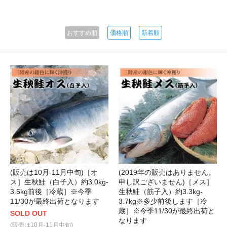
おすすめ順
価格順
新着順
(販売は10月-11月中旬)［オ
(2019年の販売はありません。
ス］生秋鮭（白子入）約3.0kg-
申し訳ございません)［メス］
3.5kg前後［冷蔵］※今季
生秋鮭（筋子入）約3.3kg-
11/30が最終出荷となります
3.7kg※多少前後します［冷
蔵］※今季11/30が最終出荷と
SOLD OUT
なります
(販売は10月-11月中旬)