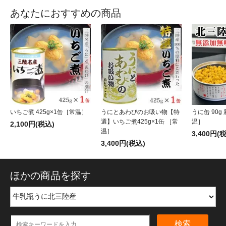
あなたにおすすめの商品
いちご煮 425g×1缶［常温］
うにとあわびのお吸い物【特
うに缶 90
選】いちご煮425g×1缶 ［常
温］
2,100円(税込)
温］
3,400円(
3,400円(税込)
ほかの商品を探す
検索