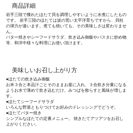
商品詳細
岩手三陸で獲れたほたて貝を調理しやすいように水煮にしたもの
です。 岩手三陸のほたては波の荒い太平洋育ちですから、貝柱
の弾力が違います。煮ても焼いても、その美味しさは変わりませ
ん。
バター焼きやシーフードサラダ、炊き込み御飯やパスタに炒め物
等、和洋中様々な料理にお使い頂けます。
美味しいお召し上がり方
●ほたての炊き込み御飯
お米３合と本品汁ごとそのままお釜に入れ、３合炊き分量になる
ようお水で薄めて炊き込むだけ。みつばを散らすと風味が増しま
す。
●ほたてシーフードサラダ
いろんな野菜ともりつけてお好みのドレッシングでどうぞ。
●ほたてバター焼き
シンプルなほたての定番メニュー。 焼きたてアツアツをお召し
上がりください。