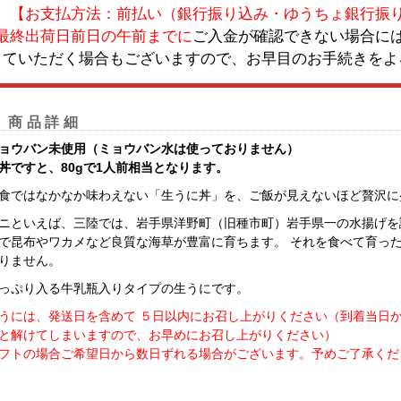
【お支払方法：前払い（銀行振り込み・ゆうちょ銀行振
最終出荷日前日の午前までに
ご入金が確認できない場合に
ていただく場合もございますので、お早目のお手続きをよ
商品詳細
ョウバン未使用（ミョウバン水は使っておりません）
丼ですと、80gで1人前相当となります。
食ではなかなか味わえない「生うに丼」を、ご飯が見えないほど贅沢に
ニといえば、三陸では、岩手県洋野町（旧種市町）岩手県一の水揚げを
で昆布やワカメなど良質な海草が豊富に育ちます。 それを食べて育っ
りません。
っぷり入る牛乳瓶入りタイプの生うにです。
うには、発送日を含めて ５日以内にお召し上がりください（到着当日か
と解けてしまいますので、お早めにお召し上がりください）
フトの場合ご希望日から数日ずれる場合がございます。予めご了承くだ