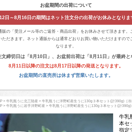
お盆期間の出荷について
月12日～8月16日の期間はネット注文分の出荷がお休みとなりま
通販の「受注メール等のご返答・商品出荷」をお休みさせて頂きます。
いただきます。ネット通販からは通常どおりお買い物いただけますのでご
なります。
文締切日は「8月10日」、お盆前出荷は「8月11日」が最終
8月11日以降の注文は8月17日以降の発送となります。
お盆期間の直売所は休まず営業いたします。
P
>
牛乳瓶うに北三陸産
> 牛乳瓶うに洋野町産生うに130g３本セット(計390g)
P
>
牛乳瓶うに岩手洋野町産
> 牛乳瓶うに洋野町産生うに130g３本セット(計390
牛乳
本セ
指定