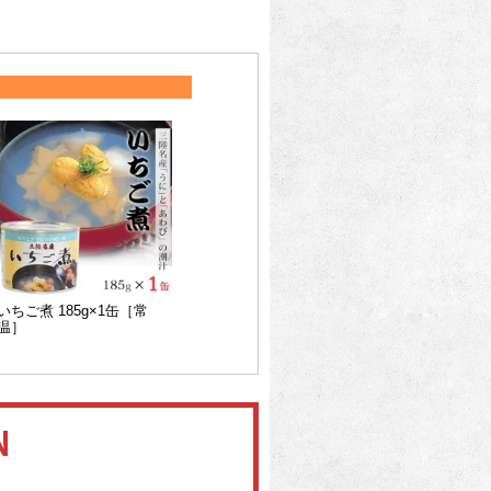
いちご煮 185g×1缶［常
温］