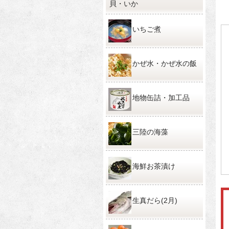
貝・いか
いちご煮
かぜ水・かぜ水の飯
地物缶詰・加工品
三陸の海藻
海鮮お茶漬け
生真だら(2月)