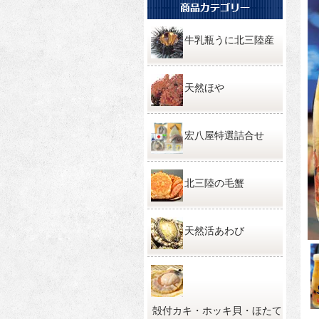
牛乳瓶うに北三陸産
天然ほや
宏八屋特選詰合せ
北三陸の毛蟹
天然活あわび
殻付カキ・ホッキ貝・ほたて