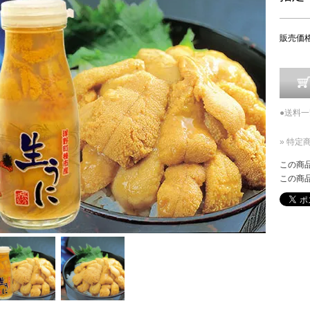
販売価
●送料
» 特定
この商
この商