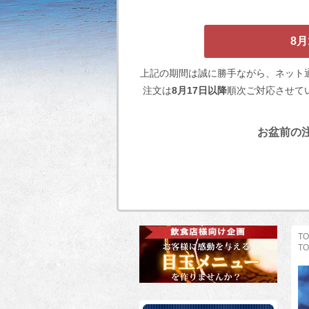
8
上記の期間は誠に勝手ながら、ネット
注文は
8月17日以降
順次ご対応させて
お盆前の注
TO
TO