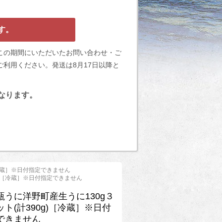
す。
この期間にいただいたお問い合わせ・ご
利用ください。発送は8月17日以降と
となります。
［冷蔵］※日付指定できません
g)［冷蔵］※日付指定できません
瓶うに洋野町産生うに130g３
ット(計390g)［冷蔵］※日付
できません