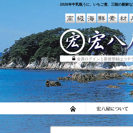
2026年牛乳瓶うに、いちご煮、三陸の新鮮な海
会員ログイン
｜
新規登録はコチ