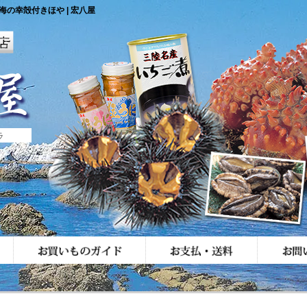
の幸殻付きほや | 宏八屋
ラ