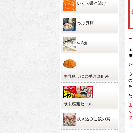
いくら醤油漬け
つぶ貝類
生秋鮭
ミ
※
外
ウ
牛乳瓶うに岩手洋野町産
の
あ
た
歳末感謝セール
生
く
ギ
炊き込みご飯の素