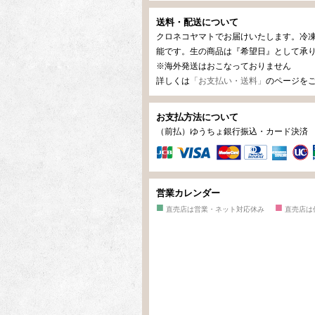
送料・配送について
クロネコヤマトでお届けいたします。冷
能です。生の商品は『希望日』として承
※海外発送はおこなっておりません
詳しくは
「お支払い・送料」
のページを
お支払方法について
（前払）ゆうちょ銀行振込・カード決
営業カレンダー
■
■
直売店は営業・ネット対応休み
直売店は