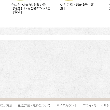
うにとあわびのお吸い物
いちご煮 425g×1缶［常
【特選】いちご煮425g×1缶
温］
［常温］
支払い方法
配送方法・送料について
マイアカウント
プライバシーポリシ