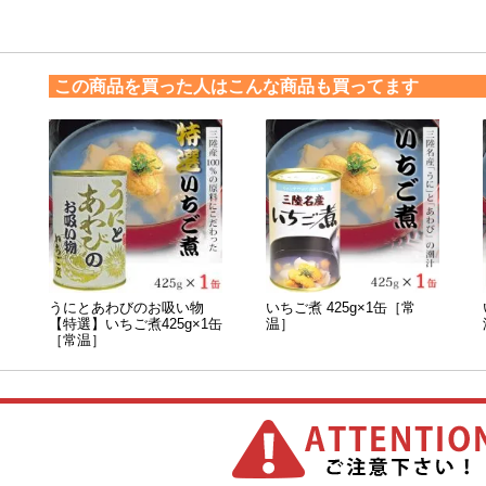
この商品を買った人はこんな商品も買ってます
うにとあわびのお吸い物
いちご煮 425g×1缶［常
【特選】いちご煮425g×1缶
温］
［常温］