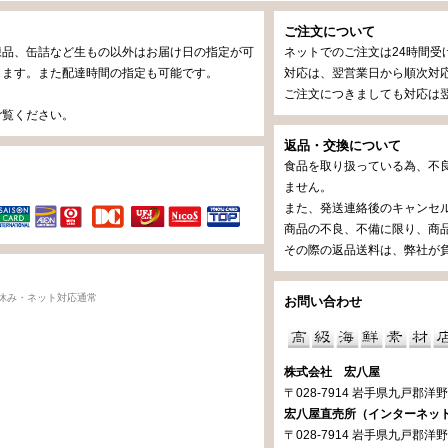
ご注文について
凍品、缶詰など生もの以外はお届け日の指定が可
ネットでのご注文は24時間受
ります。また配達時間の指定も可能です。
対応は、翌営業日から順次対応
ご注文につきましても対応は翌
ご覧ください。
返品・交換について
食品を取り扱っている為、不
済
ません。
また、発送連絡後のキャンセ
商品の不良、不備に限り、商
その際の返品送料は、弊社が
休み・ネット対応通常
お問い合わせ
株式会社 宏八屋
〒028-7914 岩手県九戸郡洋野町
宏八屋直売所（インターネッ
〒028-7914 岩手県九戸郡洋野町