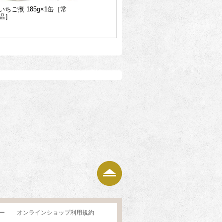
いちご煮 185g×1缶［常
温］
ページの上部へ
ー
オンラインショップ利用規約