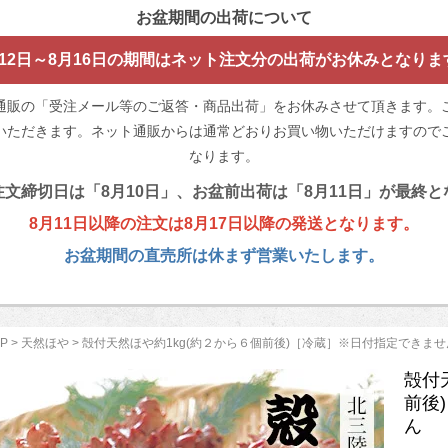
お盆期間の出荷について
月12日～8月16日の期間はネット注文分の出荷がお休みとなりま
通販の「受注メール等のご返答・商品出荷」をお休みさせて頂きます。
いただきます。ネット通販からは通常どおりお買い物いただけますのでご
なります。
文締切日は「8月10日」、お盆前出荷は「8月11日」が最終
8月11日以降の注文は8月17日以降の発送となります。
お盆期間の直売所は休まず営業いたします。
P
>
天然ほや
> 殻付天然ほや約1kg(約２から６個前後)［冷蔵］※日付指定できませ
殻付
前後
ん