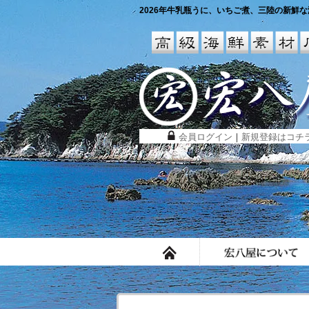
2026年牛乳瓶うに、いちご煮、三陸の新鮮な海
会員ログイン
｜
新規登録はコチ