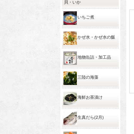
貝・いか
いちご煮
かぜ水・かぜ水の飯
地物缶詰・加工品
三陸の海藻
海鮮お茶漬け
生真だら(2月)