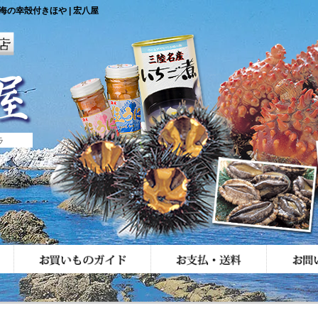
の幸殻付きほや | 宏八屋
ラ