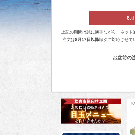
8
上記の期間は誠に勝手ながら、ネット
注文は
8月17日以降
順次ご対応させて
お盆前の注
TO