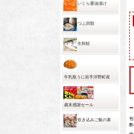
いくら醤油漬け
つぶ貝類
生秋鮭
牛乳瓶うに岩手洋野町産
歳末感謝セール
包
炊き込みご飯の素
酢
地