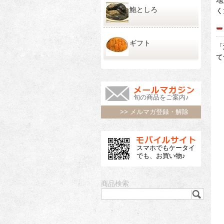
鮑としろ
く
ギフト
「
て
旬の商品をご案内♪
>> メルマガ登録・解除
スマホでもケータイ
でも、お買い物♪
商品検索