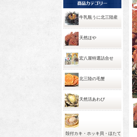
牛乳瓶うに北三陸産
天然ほや
宏八屋特選詰合せ
北三陸の毛蟹
天然活あわび
殻付カキ・ホッキ貝・ほたて