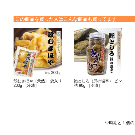
この商品を買った人はこんな商品も買ってます
殻むきほや（天然） 袋入り
鮑としろ（肝の塩辛） ビン
200g ［冷凍］
詰 90g ［冷凍］
※時期と１個の