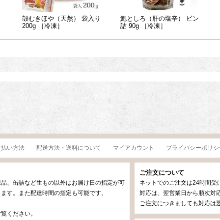
殻むきほや（天然） 袋入り
鮑としろ（肝の塩辛） ビン
200g ［冷凍］
詰 90g ［冷凍］
支払い方法
配送方法・送料について
マイアカウント
プライバシーポリシ
ご注文について
凍品、缶詰など生もの以外はお届け日の指定が可
ネットでのご注文は24時間受
ります。また配達時間の指定も可能です。
対応は、翌営業日から順次対応
ご注文につきましても対応は翌
ご覧ください。