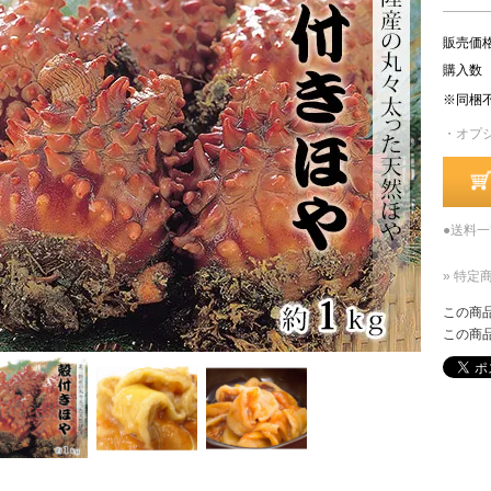
販売価
購入数
※同梱
・オプ
●送料
» 特定
この商
この商