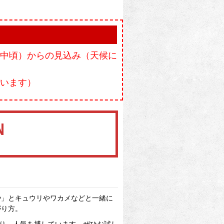
中頃）からの見込み（天候に
います）
や」とキュウリやワカメなどと一緒に
がり方。
り、人気を博しています。ぜひお試し