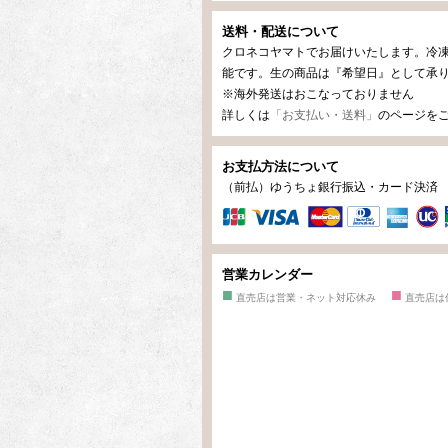
送料・配送について
クロネコヤマトでお届けいたします。冷
能です。生の商品は『希望日』として承
※海外発送はおこなっておりません
詳しくは
「お支払い・送料」
のページを
お支払方法について
（前払）ゆうちょ銀行振込・カード決
営業カレンダー
■
■
直売店は営業・ネット対応休み
直売店は