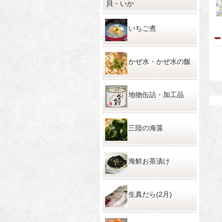
貝・いか
いちご煮
かぜ水・かぜ水の飯
地物缶詰・加工品
三陸の海藻
海鮮お茶漬け
生真だら(2月)