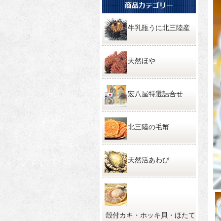
牛乳瓶うに北三陸産
天然ほや
宏八屋特選詰合せ
北三陸の毛蟹
天然活あわび
殻付カキ・ホッキ貝・ほたて