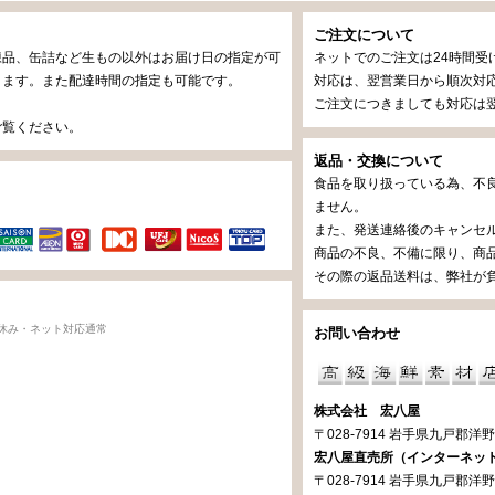
ご注文について
凍品、缶詰など生もの以外はお届け日の指定が可
ネットでのご注文は24時間受
ります。また配達時間の指定も可能です。
対応は、翌営業日から順次対応
ご注文につきましても対応は翌
ご覧ください。
返品・交換について
食品を取り扱っている為、不
済
ません。
また、発送連絡後のキャンセ
商品の不良、不備に限り、商
その際の返品送料は、弊社が
休み・ネット対応通常
お問い合わせ
株式会社 宏八屋
〒028-7914 岩手県九戸郡洋野町
宏八屋直売所（インターネッ
〒028-7914 岩手県九戸郡洋野町