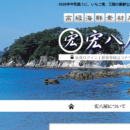
2026年牛乳瓶うに、いちご煮、三陸の新鮮な海
会員ログイン
｜
新規登録はコチ