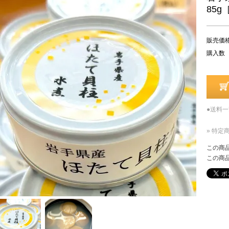
85g
販売価
購入数
●送料
» 特定
この商
この商