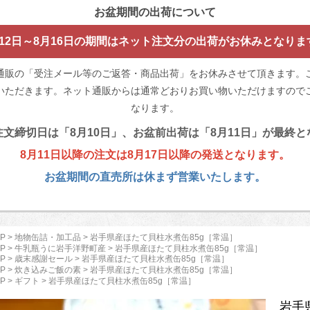
お盆期間の出荷について
月12日～8月16日の期間はネット注文分の出荷がお休みとなりま
通販の「受注メール等のご返答・商品出荷」をお休みさせて頂きます。
いただきます。ネット通販からは通常どおりお買い物いただけますのでご
なります。
文締切日は「8月10日」、お盆前出荷は「8月11日」が最終
8月11日以降の注文は8月17日以降の発送となります。
お盆期間の直売所は休まず営業いたします。
P
>
地物缶詰・加工品
> 岩手県産ほたて貝柱水煮缶85g［常温］
P
>
牛乳瓶うに岩手洋野町産
> 岩手県産ほたて貝柱水煮缶85g［常温］
P
>
歳末感謝セール
> 岩手県産ほたて貝柱水煮缶85g［常温］
P
>
炊き込みご飯の素
> 岩手県産ほたて貝柱水煮缶85g［常温］
P
>
ギフト
> 岩手県産ほたて貝柱水煮缶85g［常温］
岩手