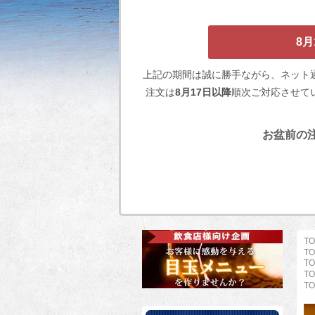
8
上記の期間は誠に勝手ながら、ネット
注文は
8月17日以降
順次ご対応させて
お盆前の注
TO
TO
TO
TO
TO