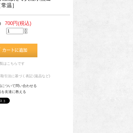
［常温］
700円(税込)
格
一覧はこちらです
商取引法に基づく表記 (返品など)
品について問い合わせる
品を友達に教える