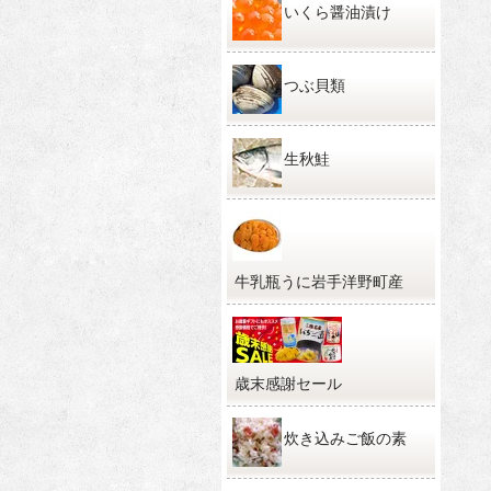
いくら醤油漬け
つぶ貝類
生秋鮭
牛乳瓶うに岩手洋野町産
歳末感謝セール
炊き込みご飯の素