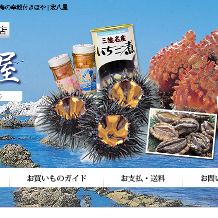
の幸殻付きほや | 宏八屋
ラ