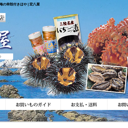
の幸殻付きほや | 宏八屋
ラ