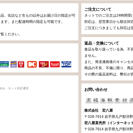
ご注文について
凍品、缶詰など生もの以外はお届け日の指定が可
ネットでのご注文は24時間受
ります。また配達時間の指定も可能です。
対応は、翌営業日から順次対応
ご注文につきましても対応は翌
ご覧ください。
返品・交換について
食品を取り扱っている為、不
済
ません。
また、発送連絡後のキャンセ
商品の不良、不備に限り、商
その際の返品送料は、弊社が
休み・ネット対応通常
お問い合わせ
株式会社 宏八屋
〒028-7914 岩手県九戸郡洋野町
宏八屋直売所（インターネッ
〒028-7914 岩手県九戸郡洋野町