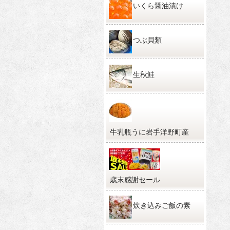
いくら醤油漬け
つぶ貝類
生秋鮭
牛乳瓶うに岩手洋野町産
歳末感謝セール
炊き込みご飯の素