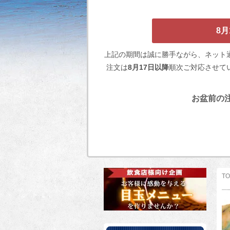
8
上記の期間は誠に勝手ながら、ネット
注文は
8月17日以降
順次ご対応させて
お盆前の注
TO