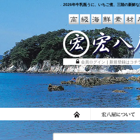
2026年牛乳瓶うに、いちご煮、三陸の新鮮な海
会員ログイン
｜
新規登録はコチ