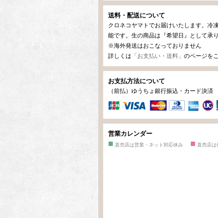
送料・配送について
クロネコヤマトでお届けいたします。冷
能です。生の商品は『希望日』として承
※海外発送はおこなっておりません
詳しくは
「お支払い・送料」
のページを
お支払方法について
（前払）ゆうちょ銀行振込・カード決
営業カレンダー
■
■
直売店は営業・ネット対応休み
直売店は