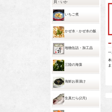
貝・いか
いちご煮
かぜ水・かぜ水の飯
地物缶詰・加工品
一
本
三陸の海藻
ま
海鮮お茶漬け
生真だら(2月)