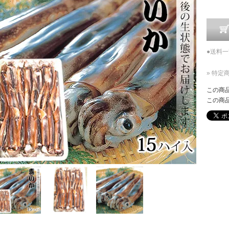
●送料
» 特定
この商
この商