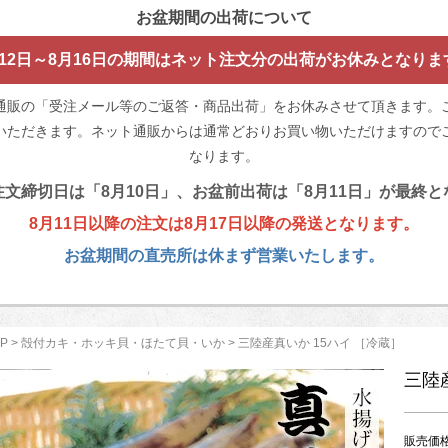
お盆期間の出荷について
月12日～8月16日の期間はネット注文分の出荷がお休みとなりま
通販の「受注メール等のご返答・商品出荷」をお休みさせて頂きます。
いただきます。ネット通販からは通常どおりお買い物いただけますのでご
なります。
文締切日は「8月10日」、お盆前出荷は「8月11日」が最終
8月11日以降の注文は8月17日以降の発送となります。
お盆期間の直売所は休まず営業いたします。
P
>
殻付カキ・ホッキ貝・ほたて貝・いか
> 三陸産真いか 15ハイ ［冷蔵］
三陸
販売価