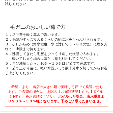
試しください。
毛ガニのおいしい茹で方
１．活毛蟹を軽く真水で洗います。
２．毛蟹がすっぽり入るくらいの鍋に水をたっぷり入れます。
３．少しからめ（海水程度：水に対して５～８％の塩）に塩を入
れて、沸騰まで待ちます。
４．沸騰してきたら毛蟹をひっくり返した状態で入れます。
動いてしまう場合は落とし蓋を利用してください。
５．再び沸騰したら、10分～１５分ほど茹でて完成です。
６．茹で上がり後に、軽い水洗いして数十分水を切ってからお召
し上がりください。
ご希望により、当店の大きい鍋で美味しく茹でて発送いたし
ます。ご希望の場合は、上記の【お届け状態】から【ボイル
（ゆで）】をお選びください。
ボイルした場合、表示重量よ
り２０％～３０％軽くなります。予めご了承くださいませ。