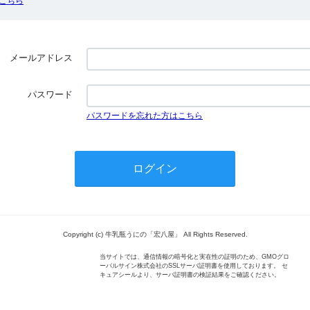
こちら
メールアドレス
パスワード
パスワードを忘れた方はこちら
Copyright (c) 牛乳瓶うにの「宏八屋」 All Rights Reserved.
当サイトでは、通信情報の暗号化と実在性の証明のため、GMOグロ
ーバルサイン株式会社のSSLサーバ証明書を使用しております。 セ
キュアシールより、サーバ証明書の検証結果をご確認ください。